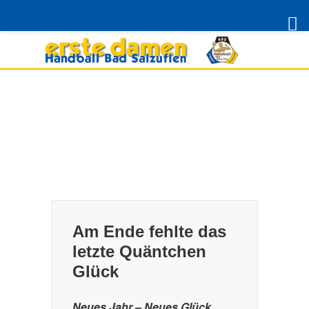
Skip
to
content
Am Ende fehlte das
letzte Quäntchen
Glück
Neues Jahr – Neues Glück