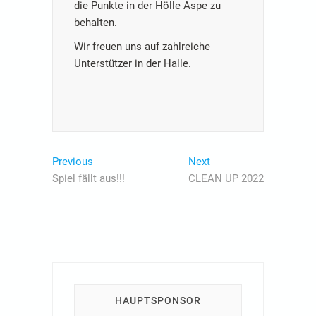
die Punkte in der Hölle Aspe zu
behalten.
Wir freuen uns auf zahlreiche
Unterstützer in der Halle.
Beitragsnavigation
Previous
Next
Previous
Next
post:
post:
Spiel fällt aus!!!
CLEAN UP 2022
HAUPTSPONSOR