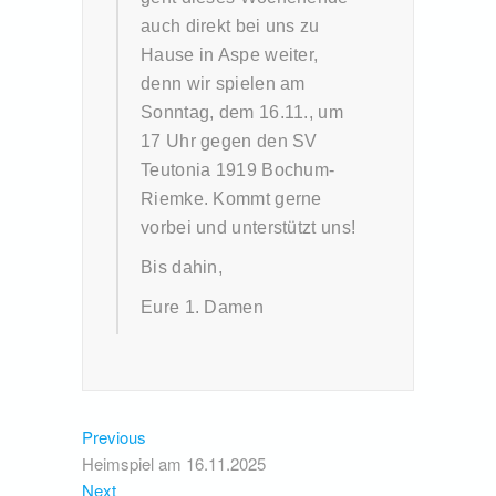
auch direkt bei uns zu
Hause in Aspe weiter,
denn wir spielen am
Sonntag, dem 16.11., um
17 Uhr gegen den SV
Teutonia 1919 Bochum-
Riemke. Kommt gerne
vorbei und unterstützt uns!
Bis dahin,
Eure 1. Damen
Beitragsnavigation
Previous
Previous
post:
Heimspiel am 16.11.2025
Next
Next