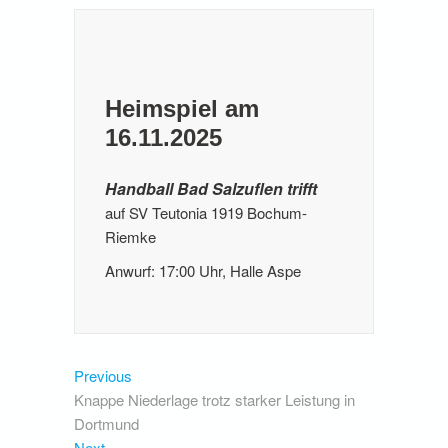
Heimspiel am
16.11.2025
Handball Bad Salzuflen trifft
auf SV Teutonia 1919 Bochum-
Riemke
Anwurf: 17:00 Uhr, Halle Aspe
Beitragsnavigation
Previous
Previous
post:
Knappe Niederlage trotz starker Leistung in
Dortmund
Next
Next