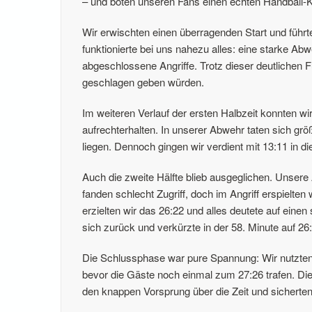
– und boten unseren Fans einen echten Handball-K
Wir erwischten einen überragenden Start und führt
funktionierte bei uns nahezu alles: eine starke 
abgeschlossene Angriffe. Trotz dieser deutlichen 
geschlagen geben würden.
Im weiteren Verlauf der ersten Halbzeit konnten w
aufrechterhalten. In unserer Abwehr taten sich grö
liegen. Dennoch gingen wir verdient mit 13:11 in d
Auch die zweite Hälfte blieb ausgeglichen. Unsere
fanden schlecht Zugriff, doch im Angriff erspielten
erzielten wir das 26:22 und alles deutete auf ei
sich zurück und verkürzte in der 58. Minute auf 26
Die Schlussphase war pure Spannung: Wir nutzten un
bevor die Gäste noch einmal zum 27:26 trafen. Di
den knappen Vorsprung über die Zeit und sicherte