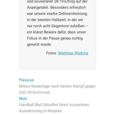
und souveräner 28:19-Erfolg auf der
Anzeigetafel. Besonders erfreulich
war unsere starke Defensivleistung
in der zweiten Halbzeit, in der wir
nur noch acht Gegentore zuließen –
ein klarer Beweis dafür, dass unser
Fokus in der Pause genau richtig
gesetzt wurde.
Fotos:
Matthias Wieking
Beitragsnavigation
Previous
Previous
post:
Bittere Niederlage nach hartem Kampf gegen
ASC 09 Dortmund
Next
Next
post:
Handball Bad Salzuflen feiert souveränen
Auswärtssieg in Netphen