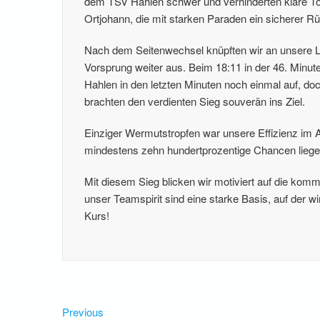
dem TSV Hahlen schwer und verhinderten klare Tor
Ortjohann, die mit starken Paraden ein sicherer Rü
Nach dem Seitenwechsel knüpften wir an unsere Le
Vorsprung weiter aus. Beim 18:11 in der 46. Minu
Hahlen in den letzten Minuten noch einmal auf, do
brachten den verdienten Sieg souverän ins Ziel.
Einziger Wermutstropfen war unsere Effizienz im 
mindestens zehn hundertprozentige Chancen liege
Mit diesem Sieg blicken wir motiviert auf die k
unser Teamspirit sind eine starke Basis, auf der w
Kurs!
Beitragsnavigation
Previous
Previous